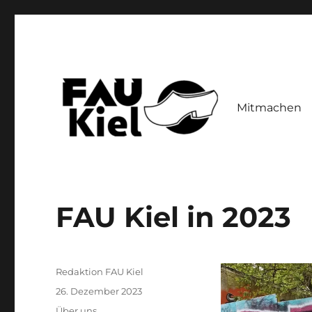
Mitmachen
FAU Kiel
FAU Kiel in 2023
Autor
Redaktion FAU Kiel
Veröffentlicht
26. Dezember 2023
am
Kategorien
Über uns