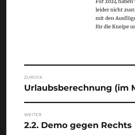
Für 2024 haben w
leider nicht zu
mit den Ausflüge
für die Kneipe 
Beitragsnavigation
ZURÜCK
Urlaubsberechnung (im M
Vorheriger
Beitrag:
WEITER
2.2. Demo gegen Rechts
Nächster
Beitrag: