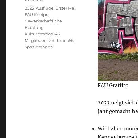
Schlagwörter
2023
,
Ausflüge
,
Erster Mai
,
FAU Kneipe
,
Gewerkschaftliche
Beratung
,
Kulturrotation143
,
Mitglieder
,
Rohrbruch56
,
Spaziergänge
FAU Graffito
2023 neigt sich 
Jahr gemacht h
Wir haben monat
Kennenlerntreff