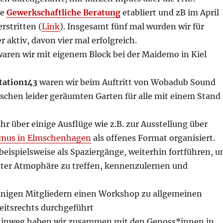
re
Gewerkschaftliche Beratung
etabliert und zB im April
rstritten (
Link
). Insgesamt fünf mal wurden wir für
r aktiv, davon vier mal erfolgreich.
waren wir mit eigenem Block bei der Maidemo in Kiel
tation143
waren wir beim Auftritt von Wobadub Sound
schen leider geräumten Garten für alle mit einem Stand
hr über einige Ausflüge wie z.B. zur Ausstellung über
smus in Elmschenhagen
als offenes Format organisiert.
 beispielsweise als Spaziergänge, weiterhin fortführen, 
nter Atmophäre zu treffen, kennenzulernen und
inigen Mitgliedern einen Workshop zu allgemeinen
itsrechts durchgeführt
 hinweg haben wir zusammen mit den Genoss*innen in